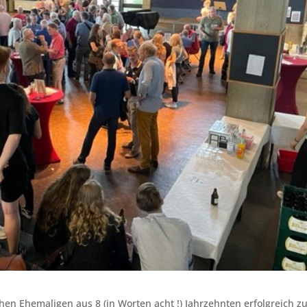
en Ehemaligen aus 8 (in Worten acht !) Jahrzehnten erfolgreich z