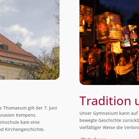
Tradition
 Thomaeum gilt der 7. Juni
Unser Gymnasium kann auf 
ymnasien Kempens.
bewegte Geschichte zurückbl
einschule kam eine
vielfältiger Weise die Verb
nd Kirchengeschichte,