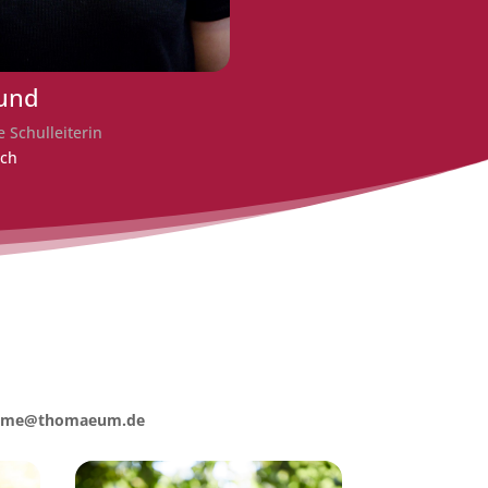
und
e Schulleiterin
sch
chname@thomaeum.de