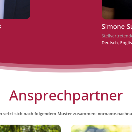
s
Simone S
Stellvertretend
Deutsch, Engli
Ansprech­partner
legen setzt sich nach folgendem Muster zusammen: vorname.na