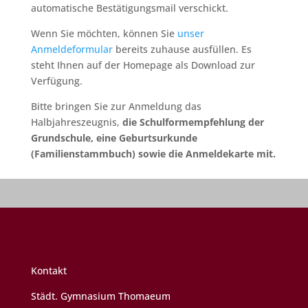
automatische Bestätigungsmail verschickt.
Wenn Sie möchten, können Sie
unser
Anmeldeformular
bereits zuhause ausfüllen. Es
steht Ihnen auf der Homepage als Download zur
Verfügung.
Bitte bringen Sie zur Anmeldung das
Halbjahreszeugnis,
die Schulformempfehlung der
Grundschule, eine Geburtsurkunde
(Familienstammbuch) sowie die Anmeldekarte mit.
Kontakt
Städt. Gymnasium Thomaeum