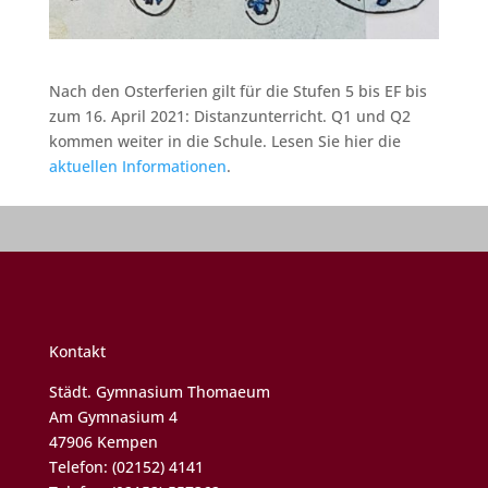
Nach den Osterferien gilt für die Stufen 5 bis EF bis
zum 16. April 2021: Distanzunterricht. Q1 und Q2
kommen weiter in die Schule. Lesen Sie hier die
aktuellen Informationen
.
Kontakt
Städt. Gymnasium Thomaeum
Am Gymnasium 4
47906 Kempen
Telefon: (02152) 4141