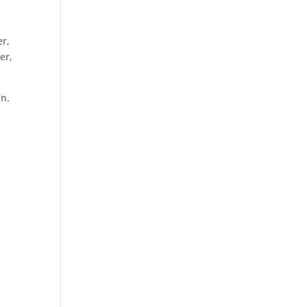
er,
er,
ln.