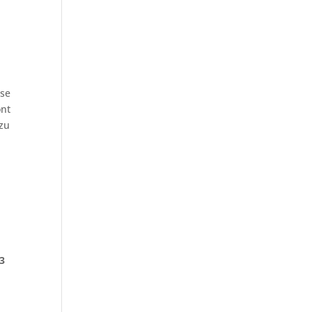
ese
ont
 zu
23