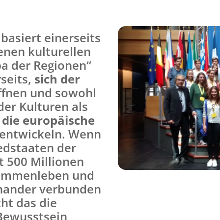
basiert einerseits
enen kulturellen
pa der Regionen“
seits,
sich der
ffnen und sowohl
der Kulturen als
 die europäische
entwickeln. Wenn
iedstaaten der
t 500 Millionen
sammenleben und
einander verbunden
cht das die
Bewusstsein