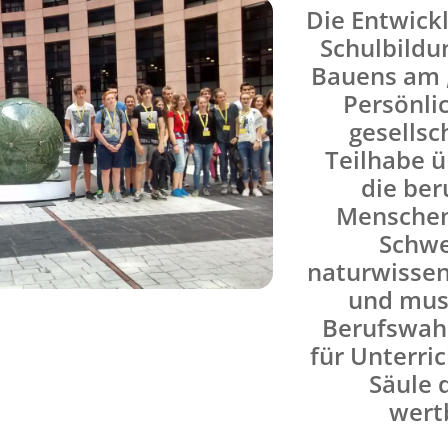
Die Entwick
Schulbildu
Bauens am 
Persönli
gesellsc
Teilhabe 
die ber
Menschen
Schwe
naturwissen
und mus
Berufswahl
für Unterri
Säule 
wert