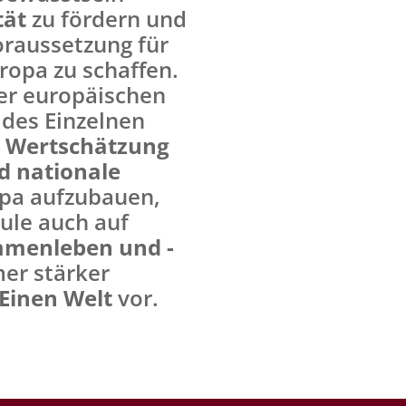
tät
zu fördern und
oraussetzung für
ropa zu schaffen.
der europäischen
 des Einzelnen
d
Wertschätzung
nd nationale
pa aufzubauen,
hule auch auf
mmenleben und -
er stärker
Einen Welt
vor.