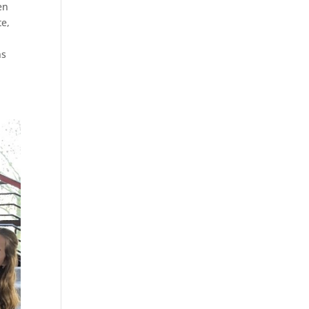
en
te,
ns