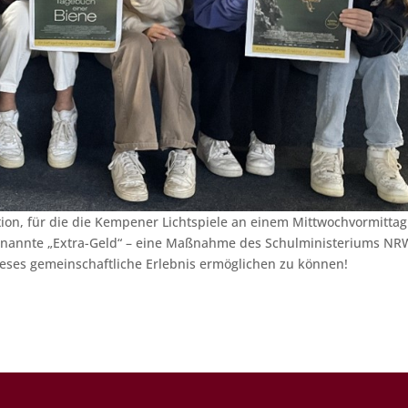
ion, für die die Kempener Lichtspiele an einem Mittwochvormittag
ogenannte „Extra-Geld“ – eine Maßnahme des Schulministeriums NR
ieses gemeinschaftliche Erlebnis ermöglichen zu können!