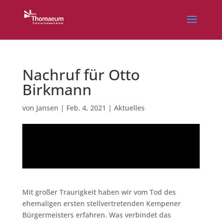
Nachruf für Otto
Birkmann
von
Jansen
|
Feb. 4, 2021
|
Aktuelles
Mit großer Traurigkeit haben wir vom Tod des
ehemaligen ersten stellvertretenden Kempener
Bürgermeisters erfahren. Was verbindet das