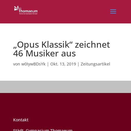
„Opus Klassik“ zeichnet
46 Musiker aus
von
w0IywBDsYk
|
Okt. 13, 2019
|
Zeitungsartikel
Kontakt
Städt. Gymnasium Thomaeum