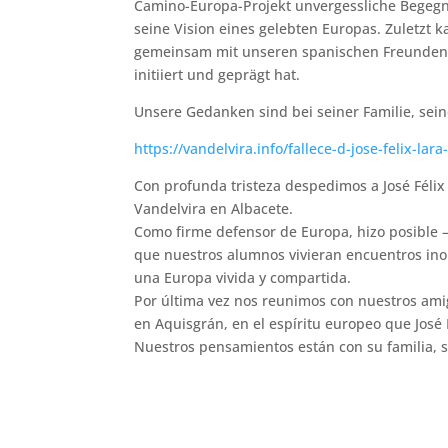
Camino-Europa-Projekt unvergessliche Begegnu
seine Vision eines gelebten Europas. Zuletzt 
gemeinsam mit unseren spanischen Freunden z
initiiert und geprägt hat.
Unsere Gedanken sind bei seiner Familie, sei
https://vandelvira.info/fallece-d-jose-felix-la
Con profunda tristeza despedimos a José Félix
Vandelvira en Albacete.
Como firme defensor de Europa, hizo posible 
que nuestros alumnos vivieran encuentros inol
una Europa vivida y compartida.
Por última vez nos reunimos con nuestros ami
en Aquisgrán, en el espíritu europeo que José F
Nuestros pensamientos están con su familia, s