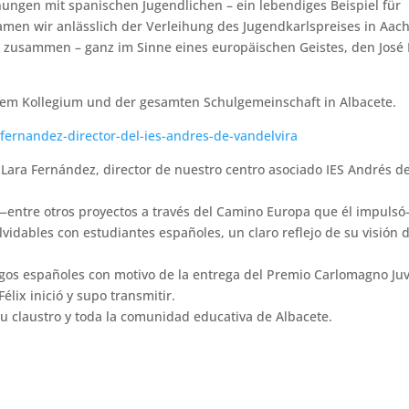
ngen mit spanischen Jugendlichen – ein lebendiges Beispiel für
kamen wir anlässlich der Verleihung des Jugendkarlspreises in Aac
usammen – ganz im Sinne eines europäischen Geistes, den José 
nem Kollegium und der gesamten Schulgemeinschaft in Albacete.
ra-fernandez-director-del-ies-andres-de-vandelvira
 Lara Fernández, director de nuestro centro asociado IES Andrés d
—entre otros proyectos a través del Camino Europa que él impuls
vidables con estudiantes españoles, un claro reflejo de su visión 
gos españoles con motivo de la entrega del Premio Carlomagno Juv
élix inició y supo transmitir.
u claustro y toda la comunidad educativa de Albacete.