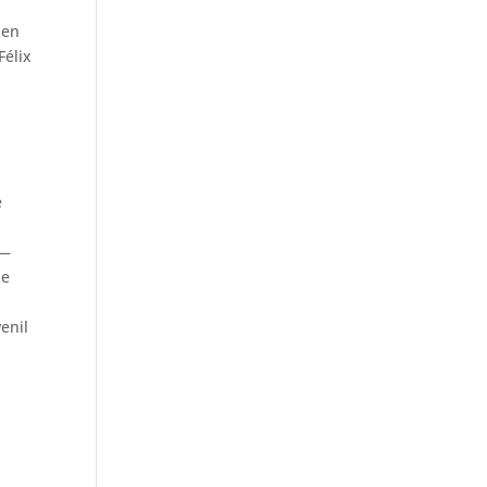
hen
Félix
e
ó—
de
enil