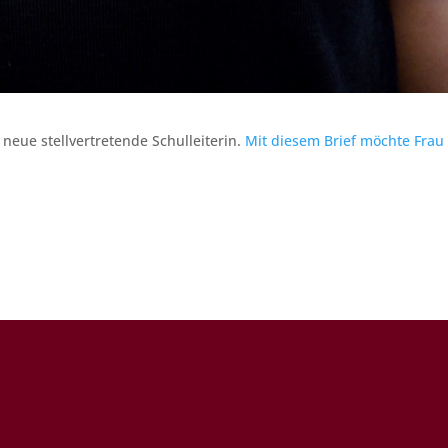
neue stellvertretende Schulleiterin.
Mit diesem Brief möchte Frau