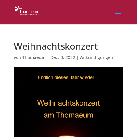
Weihnachtskonzert
von
Thomaeum
|
Dez. 3, 2022
|
Ankündigungen