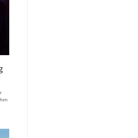
g
r
chen